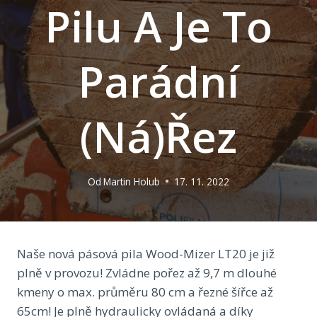
Pilu A Je To
Parádní
(ná)řez
Od
Martin Holub
17. 11. 2022
Naše nová pásová pila Wood-Mizer LT20 je již
plně v provozu! Zvládne pořez až 9,7 m dlouhé
kmeny o max. průměru 80 cm a řezné šířce až
65cm! Je plně hydraulicky ovládaná a díky