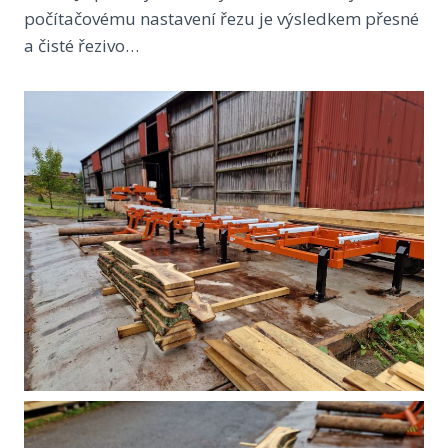
počítačovému nastavení řezu je výsledkem přesné
a čisté řezivo…