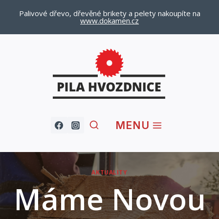
Palivové dřevo, dřevěné brikety a pelety nakoupíte na
www.dokamen.cz
Přeskočit
na
obsah
MENU
AKTUALITY
Máme Novou